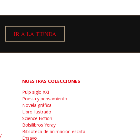

IR A LA TIENDA
NUESTRAS COLECCIONES
Pulp siglo XXI
Poesia y pensamiento
Novela gráfica
Libro ilustrado
Science Fiction
Bolsilibros Yeray
Biblioteca de animación escrita
/
Ensayo