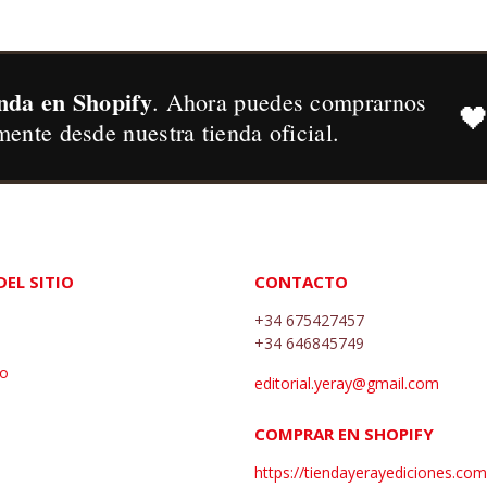
nda en Shopify
. Ahora puedes comprarnos

mente desde nuestra tienda oficial.
EL SITIO
CONTACTO
+34 675427457
+34 646845749
go
editorial.yeray@gmail.com
COMPRAR EN SHOPIFY
s
https://tiendayerayediciones.com