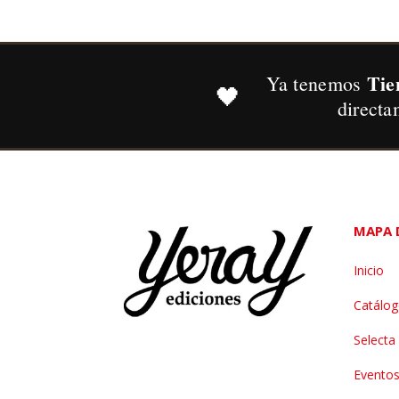
Tie
Ya tenemos
🖤
directa
MAPA D
Inicio
Catálo
Selecta
Evento