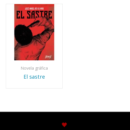
Novela gráfica
El sastre
🖤