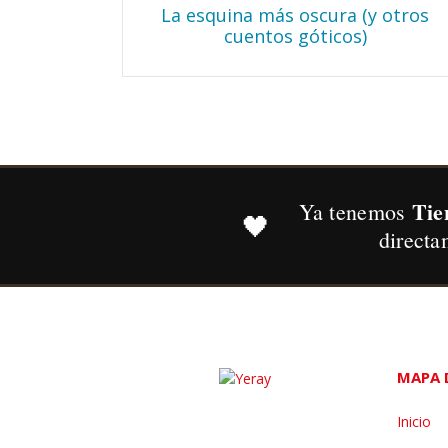
La esquina más oscura (y otros
cuentos góticos)
Tie
Ya tenemos
🖤
directa
MAPA D
Inicio