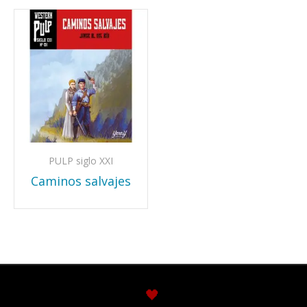
PULP siglo XXI
Caminos salvajes
🖤