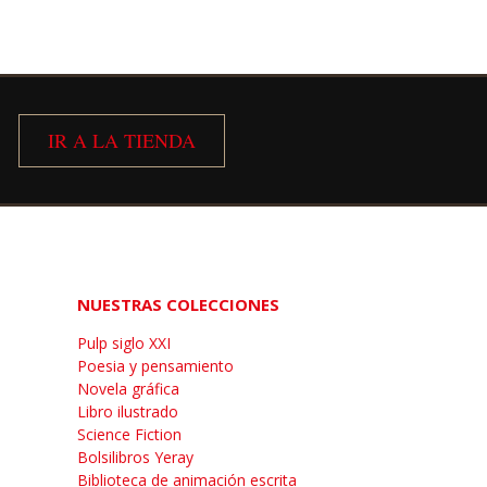

IR A LA TIENDA
NUESTRAS COLECCIONES
Pulp siglo XXI
Poesia y pensamiento
Novela gráfica
Libro ilustrado
Science Fiction
Bolsilibros Yeray
Biblioteca de animación escrita