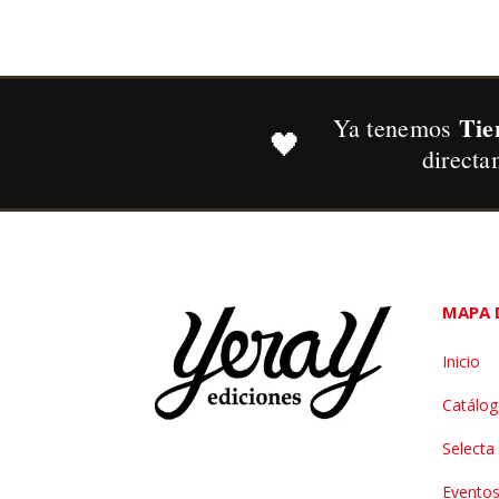
Tie
Ya tenemos
🖤
directa
MAPA D
Inicio
Catálo
Selecta
Evento