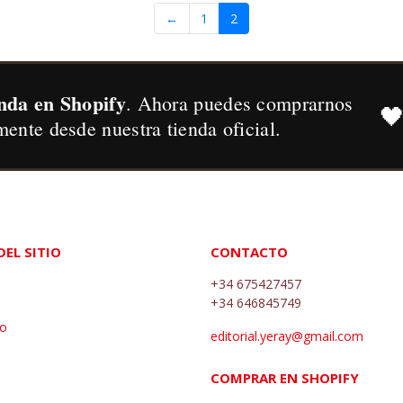
←
1
2
nda en Shopify
. Ahora puedes comprarnos

mente desde nuestra tienda oficial.
EL SITIO
CONTACTO
+34 675427457
+34 646845749
go
editorial.yeray@gmail.com
COMPRAR EN SHOPIFY
s