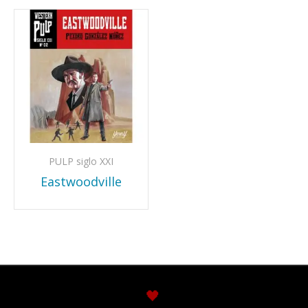
PULP siglo XXI
Eastwoodville
🖤