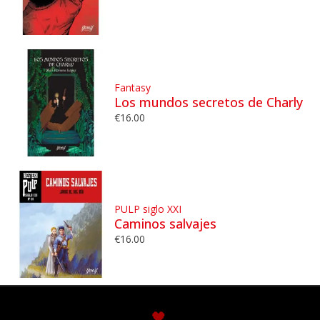
Fantasy
Los mundos secretos de Charly
€
16.00
PULP siglo XXI
Caminos salvajes
€
16.00
🖤