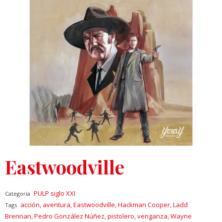
Eastwoodville
PULP siglo XXI
Categoría
acción
,
aventura
,
Eastwoodville
,
Hackman Cooper
,
Ladd
Tags
Brennan
,
Pedro González Núñez
,
pistolero
,
venganza
,
Wayne